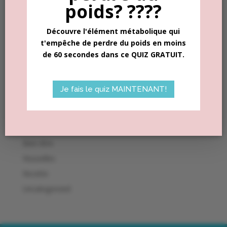
poids? ????
Se souvenir de moi
Se connecter
Découvre l'élément métabolique qui
Mot de passe perdu ?
t'empêche de perdre du poids en moins
de 60 secondes dans ce QUIZ GRATUIT.
Je fais le quiz MAINTENANT!
Nos publications
Alimentation
Bien-être
Nouvelles
Recette
Uncategorized