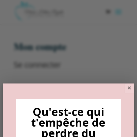
Mon compte
Se connecter
×
Obligatoire
Identifiant ou e-mail
*
Qu'est-ce qui
t'empêche de
Obligatoire
Mot de passe
*
perdre du